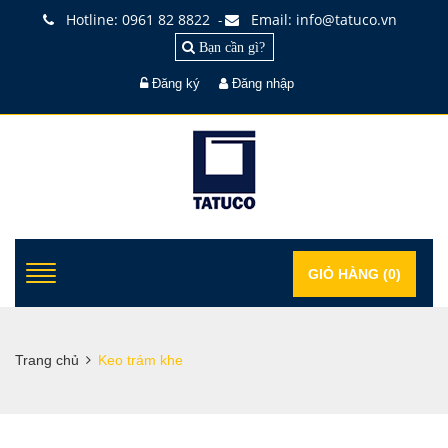
Hotline: 0961 82 8822
Email: info@tatuco.vn
-
Bạn cần gì?
Đăng ký
Đăng nhập
GIỎ HÀNG (
0
)
Trang chủ
Keo trám khe