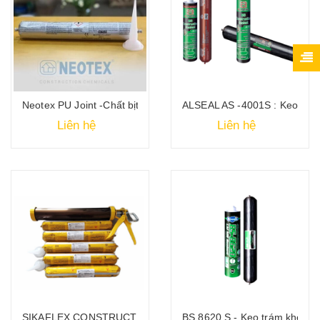
Neotex PU Joint -Chất bịt kín gốc Polyurethane
ALSEAL AS -4001S : Keo trá
Liên hệ
Liên hệ
SIKAFLEX CONSTRUCTION AP - Keo trám khe
BS 8620 S - Keo trám khe bê