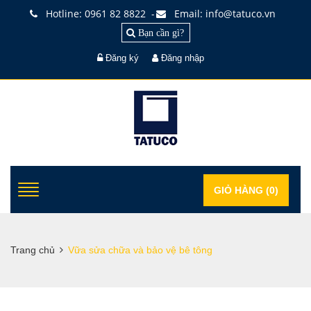
Hotline: 0961 82 8822
Email: info@tatuco.vn
-
Bạn cần gì?
Đăng ký
Đăng nhập
GIỎ HÀNG (
0
)
Trang chủ
Vữa sửa chữa và bảo vệ bê tông