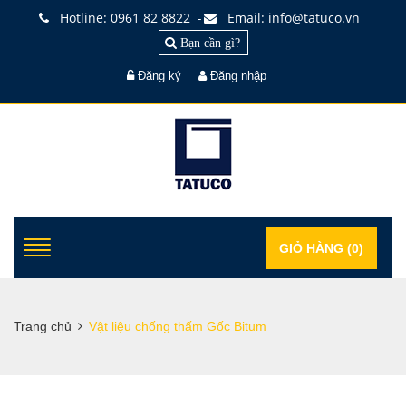
Hotline: 0961 82 8822
Email: info@tatuco.vn
-
Bạn cần gì?
Đăng ký
Đăng nhập
GIỎ HÀNG (
0
)
Trang chủ
Vật liệu chống thấm Gốc Bitum