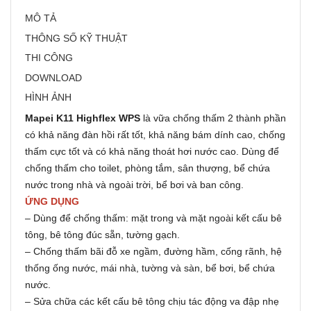
MÔ TẢ
THÔNG SỐ KỸ THUẬT
THI CÔNG
DOWNLOAD
HÌNH ẢNH
Mapei K11 Highflex WPS
là vữa chống thấm 2 thành phần
có khả năng đàn hồi rất tốt, khả năng bám dính cao, chống
thấm cực tốt và có khả năng thoát hơi nước cao. Dùng để
chống thấm cho toilet, phòng tắm, sân thượng, bể chứa
nước trong nhà và ngoài trời, bể bơi và ban công.
ỨNG DỤNG
– Dùng để chống thấm: mặt trong và mặt ngoài kết cấu bê
tông, bê tông đúc sẵn, tường gạch.
– Chống thấm bãi đỗ xe ngầm, đường hầm, cống rãnh, hệ
thống ống nước, mái nhà, tường và sàn, bể bơi, bể chứa
nước.
– Sửa chữa các kết cấu bê tông chịu tác động va đập nhẹ