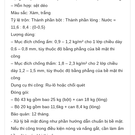
– Hỗn hợp: sệt dẻo
Màu sắc: Xám, trắng
Tỷ lệ trộn: Thành phần bột : Thành phần lỏng : Nước =
11,6 : 8,4 : (0-0,5)
Lượng dùng:
– Mục đích chống ẩm: 0,9 – 1,2 kg/m² cho 1 lớp chiều dày
0,6 – 0,8 mm, tùy thuộc độ bằng phẳng của bề mặt thi
công
– Mục đích chống thấm: 1,8 – 2,3 kg/m² cho 2 lớp chiều
dày 1,2 – 1,5 mm, tùy thuộc độ bằng phẳng của bề mặt thi
công
Dụng cụ thi công: Ru-lô hoặc chổi quét
Đóng gói:
– Bộ 43 kg gồm bao 25 kg (bột) + can 18 kg (lỏng)
– Bộ 20 kg gồm bao 11,6kg + can 8,4 kg (lỏng)
Bảo quản: 12 tháng.
- Xử lý bề mặt đúng như phần hướng dẫn chuẩn bị bề mặt.
Nếu thi công trong điều kiện nóng và nắng gắt, cần làm ẩm