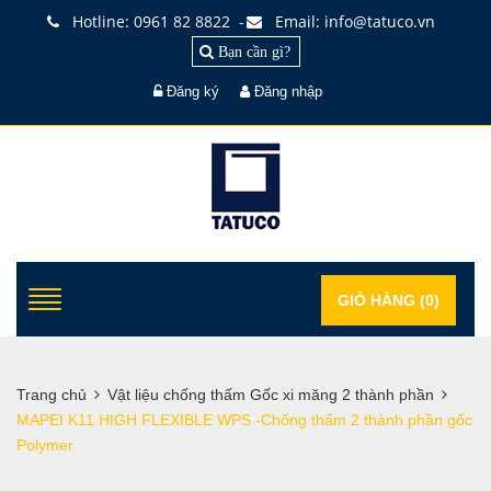
Hotline: 0961 82 8822
Email: info@tatuco.vn
-
Bạn cần gì?
Đăng ký
Đăng nhập
GIỎ HÀNG (
0
)
Trang chủ
Vật liệu chống thấm Gốc xi măng 2 thành phần
MAPEI K11 HIGH FLEXIBLE WPS -Chống thấm 2 thành phần gốc
Polymer