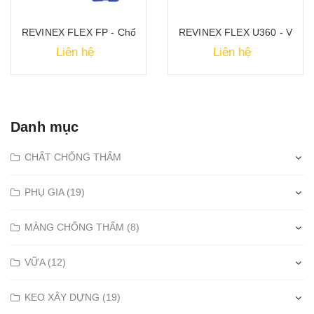
g thấm bảo vệ đàn hồi
REVINEX FLEX FP - Chống thấm gốc xi măng 2 thành phần
REVINEX FLEX U360 - Vật liệ
Liên hệ
Liên hệ
Danh mục
CHẤT CHỐNG THẤM
PHỤ GIA (19)
MÀNG CHỐNG THẤM (8)
VỮA (12)
KEO XÂY DỰNG (19)