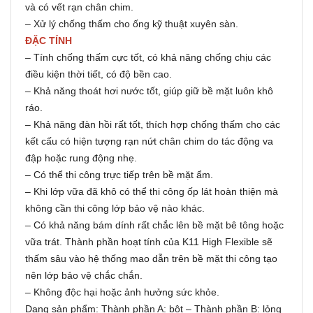
và có vết rạn chân chim.
– Xử lý chống thấm cho ống kỹ thuật xuyên sàn.
ĐẶC TÍNH
– Tính chống thấm cực tốt, có khả năng chống chịu các
điều kiện thời tiết, có độ bền cao.
– Khả năng thoát hơi nước tốt, giúp giữ bề mặt luôn khô
ráo.
– Khả năng đàn hồi rất tốt, thích hợp chống thấm cho các
kết cấu có hiện tượng rạn nứt chân chim do tác động va
đập hoặc rung động nhẹ.
– Có thể thi công trực tiếp trên bề mặt ẩm.
– Khi lớp vữa đã khô có thể thi công ốp lát hoàn thiện mà
không cần thi công lớp bảo vệ nào khác.
– Có khả năng bám dính rất chắc lên bề mặt bê tông hoặc
vữa trát. Thành phần hoạt tính của K11 High Flexible sẽ
thấm sâu vào hệ thống mao dẫn trên bề mặt thi công tạo
nên lớp bảo vệ chắc chắn.
– Không độc hại hoặc ảnh hưởng sức khỏe.
Dạng sản phẩm: Thành phần A: bột – Thành phần B: lỏng