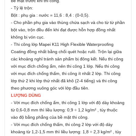
bề mặt trước khi thi công.
- Tỷ lệ trộn:
Bột : phụ gia : nước = 11,6 : 8,4 : (0-0,5).
- Cho phần phụ gia vào thùng chứa sạch và cho từ từ phần
bột vào, trộn đều đến khi đạt được hỗn hợp đồng nhất
không bị vón cục.
- Thi công lớp Mapei K11 High Flexible Waterproofing
Coating đồng nhất bằng chổi quét hoặc rulô. Trộn lại giữa
các khoảng nghỉ tránh sản phẩm bị đông kết. Nếu thi công
với mục đích chống ẩm, nên thi công 1 lớp. Nếu thi công
với mục đích chống thấm, thi công ít nhất 2 lớp. Thi công
lớp thứ 2 khi lớp thứ nhất đã khô (2-4 tiếng) và thi công
theo phương vuông góc với lớp đầu tiên.
LƯỢNG DÙNG
- Với mục đích chống ẩm, thi công 1 lớp với độ dày khoảng
từ 0,6-0,8 mm thì liều lượng: 0,9 ÷ 1,2 kg/m² , tùy thuộc
vào độ bằng phẳng của bề mặt thi công.
- Với mục đích chống thấm, thi công 2 lớp với độ dày
khoảng từ 1,2-1,5 mm thì liều lượng: 1,8 ÷ 2,3 kg/m² , tùy