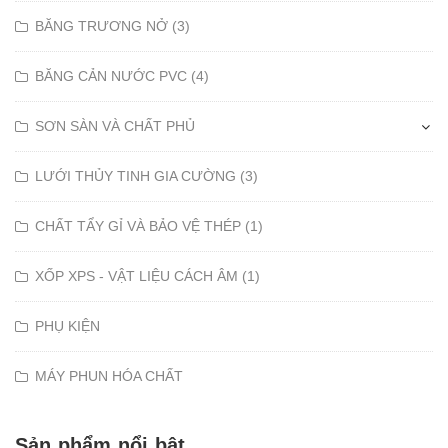
BĂNG TRƯƠNG NỞ (3)
BĂNG CẢN NƯỚC PVC (4)
SƠN SÀN VÀ CHẤT PHỦ
LƯỚI THỦY TINH GIA CƯỜNG (3)
CHẤT TẨY GỈ VÀ BẢO VỆ THÉP (1)
XỐP XPS - VẬT LIỆU CÁCH ÂM (1)
PHỤ KIỆN
MÁY PHUN HÓA CHẤT
Sản phẩm nổi bật