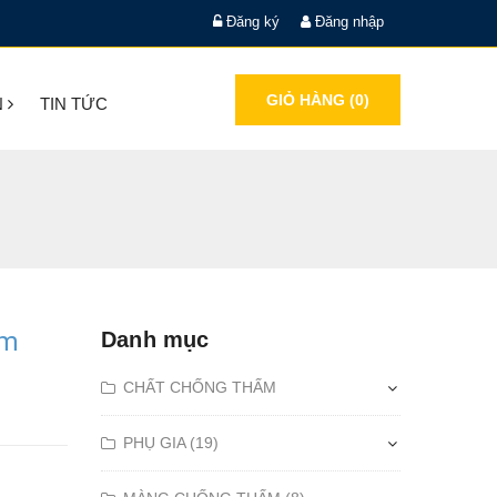
Đăng ký
Đăng nhập
GIỎ HÀNG (
0
)
N
TIN TỨC
ấm
Danh mục
CHẤT CHỐNG THẤM
PHỤ GIA (19)