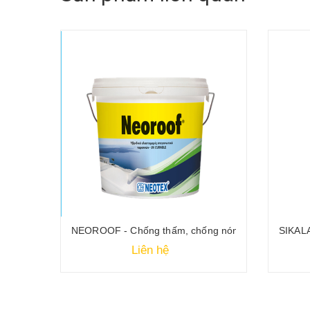
ính năng cao
 mái gốc Polyurethan
NEOROOF - Chống thấm, chống nóng mái, tường
SIKALA
Liên hệ