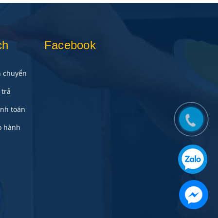
ch
Facebook
n chuyển
trả
anh toán
o hành