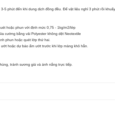
5 phút đến khi dung dịch đồng đều. Để vật liệu nghỉ 3 phút rồi khuấy 
quét hoặc phun với định mức 0,75 - 1kg/m2/lớp
 Gia cường bằng vải Polyester không dệt Neotextile
nh phun hoặc quét lớp thứ hai.
ẩm ướt hoặc dự báo ẩm ướt trước khi lớp màng khô hẳn.
ùng, tránh sương giá và ánh nắng trực tiếp.