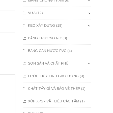
MÀNG CHỐNG THẤM (8)
VỮA (12)
KEO XÂY DỰNG (19)
BĂNG TRƯƠNG NỞ (3)
BĂNG CẢN NƯỚC PVC (4)
SƠN SÀN VÀ CHẤT PHỦ
LƯỚI THỦY TINH GIA CƯỜNG (3)
CHẤT TẨY GỈ VÀ BẢO VỆ THÉP (1)
XỐP XPS - VẬT LIỆU CÁCH ÂM (1)