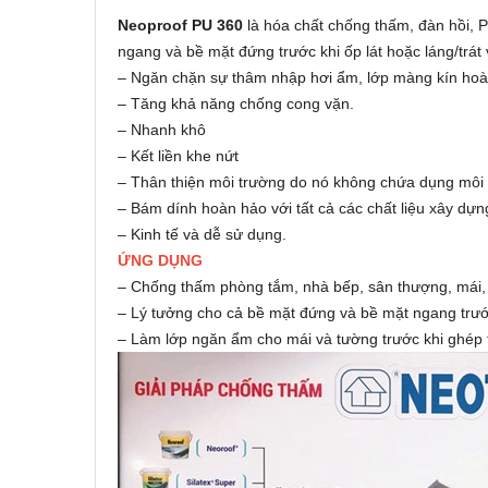
Neoproof PU 360
là hóa chất chống thấm, đàn hồi, 
ngang và bề mặt đứng trước khi ốp lát hoặc láng/trát
– Ngăn chặn sự thâm nhập hơi ẩm, lớp màng kín hoà
– Tăng khả năng chống cong vặn.
– Nhanh khô
– Kết liền khe nứt
– Thân thiện môi trường do nó không chứa dụng môi 
– Bám dính hoàn hảo với tất cả các chất liệu xây dựng
– Kinh tế và dễ sử dụng.
ỨNG DỤNG
– Chống thấm phòng tắm, nhà bếp, sân thượng, mái, v
– Lý tưởng cho cả bề mặt đứng và bề mặt ngang trước
– Làm lớp ngăn ẩm cho mái và tường trước khi ghép 