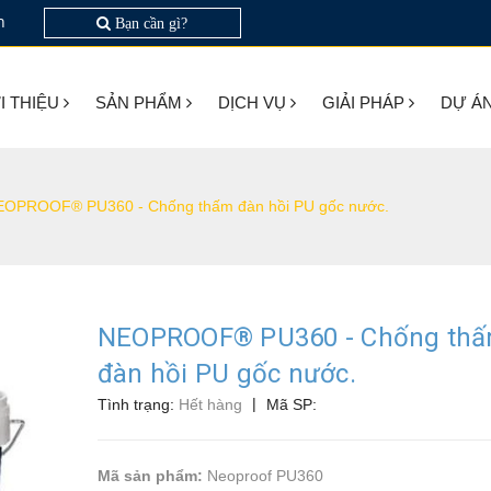
n
Bạn cần gì?
I THIỆU
SẢN PHẨM
DỊCH VỤ
GIẢI PHÁP
DỰ Á
EOPROOF® PU360 - Chống thấm đàn hồi PU gốc nước.
NEOPROOF® PU360 - Chống th
đàn hồi PU gốc nước.
|
Tình trạng:
Hết hàng
Mã SP:
Mã sản phẩm:
Neoproof PU360