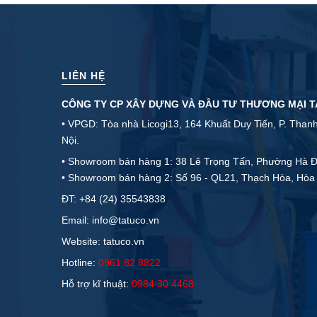
LIÊN HỆ
CÔNG TY CP XÂY DỰNG VÀ ĐẦU TƯ THƯƠNG MẠI 
• VPGD: Tòa nhà Licogi13, 164 Khuất Duy Tiến, P. Than
Nội.
• Showroom bán hàng 1: 38 Lê Trọng Tấn, Phường Hà Đ
• Showroom bán hàng 2: Số 96 - QL21, Thạch Hòa, Hòa 
ĐT:
+84 (24) 35543838
Email: info@tatuco.vn
Website: tatuco.vn
Hotline:
0961 82 8822
Hỗ trợ kĩ thuật:
0984 30 4468