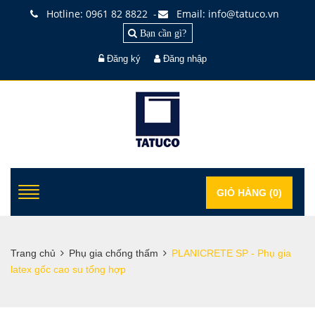
Hotline: 0961 82 8822
Email: info@tatuco.vn
-
Bạn cần gì?
Đăng ký
Đăng nhập
GIỎ HÀNG (
0
)
Trang chủ
Phụ gia chống thấm
PLANICRETE SP - Phụ gia
latex gốc cao su tổng hợp