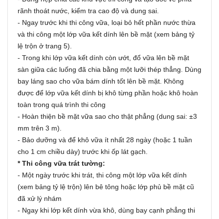
rãnh thoát nước, kiểm tra cao độ và dung sai.
-
Ngay trước khi thi công vữa, loại bỏ hết phần nước thừa
và thi công một lớp vữa kết dính lên bề mặt (xem bảng tỷ
lệ trộn ở trang 5).
-
Trong khi lớp vữa kết dính còn ướt, đổ vữa lên bề mặt
sàn giữa các luống đã chia bằng một lưỡi thép thẳng. Dùng
bay láng sao cho vữa bám dính tốt lên bề mặt. Không
được để lớp vữa kết dính bị khô từng phần hoặc khô hoàn
toàn trong quá trình thi công
-
Hoàn thiện bề mặt vữa sao cho thật phẳng (dung sai: ±3
mm trên 3 m).
-
Bảo dưỡng và để khô vữa ít nhất 28 ngày (hoặc 1 tuần
cho 1 cm chiều dày) trước khi ốp lát gạch.
* Thi công vữa trát tường:
-
Một ngày trước khi trát, thi công một lớp vữa kết dính
(xem bảng tỷ lệ trộn) lên bê tông hoặc lớp phủ bề mặt cũ
đã xử lý nhám
-
Ngay khi lớp kết dính vừa khô, dùng bay cạnh phẳng thi