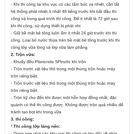
- Khi thi công tại khu vực có các tấm bức xạ nhiệt, cần tắt
hệ thống phát nhiệt ít nhất 48 tiếng trước khi bắt đầu thi
công và trong quá trình thi công. Để ít nhất là 72 giờ sau
khi thi công, sử dụng thiết bị phát nhi
- Giữ bề mặt bê tông luôn ẩm ít nhất 24 giờ trước khi thi
công. Loại bỏ nước thừa trên bề mặt bê tông trước khi thi
công lớp vữa lỏng và lớp vữa làm phẳng.
2. Trộn vữa:
- Khuấy đều Planicrete SPtrước khi trộn
-
Trộn trước vật liệu thô trong một thùng trộn hoặc máy
trộn riêng biệt.
-
Trộn trước vật liệu thô trong một thùng trộn hoặc máy
trộn riêng biệt.
-
Trộn kỹ cho đến khi được một hỗn hợp đồng nhất, đặc
quánh có thể thi công được. Không được trộn quá nhiều để
tránh tạo bọt khí trong vữa
3. thi công:
*
Thi công lớp láng nên:
-
Dùng nẹp chia các khu vực thi công và tạo dốc về phía