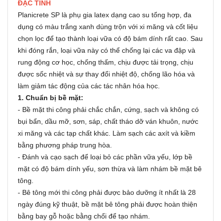
ĐẶC TÍNH
Planicrete SP là phụ gia latex dạng cao su tổng hợp, đa
dụng có màu trắng xanh dùng trộn với xi măng và cốt liệu
chọn lọc để tạo thành loại vữa có độ bám dính rất cao. Sau
khi đóng rắn, loại vữa này có thể chống lại các va đập và
rung động cơ học, chống thấm, chịu được tải trọng, chịu
được sốc nhiệt và sự thay đổi nhiệt độ, chống lão hóa và
làm giảm tác động của các tác nhân hóa học.
1. Chuẩn bị bề mặt:
- Bề mặt thi công phải chắc chắn, cứng, sạch và không có
bụi bẩn, dầu mỡ, sơn, sáp, chất tháo dỡ ván khuôn, nước
xi măng và các tạp chất khác. Làm sạch các axít và kiềm
bằng phương pháp trung hòa.
- Đánh và cạo sạch để loại bỏ các phần vữa yếu, lớp bề
mặt có độ bám dính yếu, sơn thừa và làm nhám bề mặt bê
tông.
- Bê tông mới thi công phải được bảo dưỡng ít nhất là 28
ngày đúng kỹ thuật, bề mặt bê tông phải được hoàn thiện
bằng bay gỗ hoặc bằng chổi để tạo nhám.