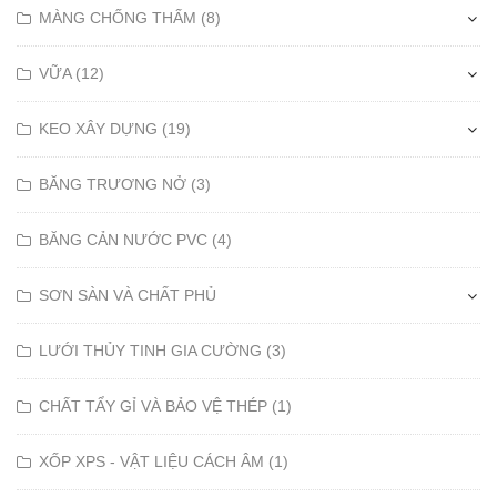
MÀNG CHỐNG THẤM (8)
VỮA (12)
KEO XÂY DỰNG (19)
BĂNG TRƯƠNG NỞ (3)
BĂNG CẢN NƯỚC PVC (4)
SƠN SÀN VÀ CHẤT PHỦ
LƯỚI THỦY TINH GIA CƯỜNG (3)
CHẤT TẨY GỈ VÀ BẢO VỆ THÉP (1)
XỐP XPS - VẬT LIỆU CÁCH ÂM (1)