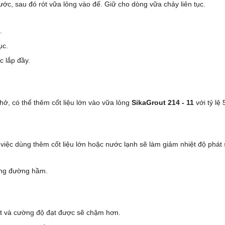
rước, sau đó rót vữa lỏng vào đế. Giữ cho dòng vữa chảy liên tục.
.
ục.
 lắp đầy.
hở, có thể thêm cốt liệu lớn vào vữa lỏng
SikaGrout 214 - 11
với tỷ lệ 
việc dùng thêm cốt liệu lớn hoặc nước lạnh sẽ làm giảm nhiệt độ phát 
ong đường hầm.
kết và cường độ đạt được sẽ chậm hơn.