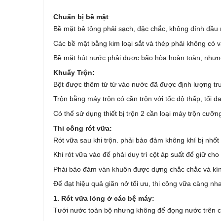
Chuẩn bị bề mặt
:
Bề mặt bê tông phải sạch, đặc chắc, không dính dầu 
Các bề mặt bằng kim loại sắt và thép phải không có v
Bề mặt hút nước phải được bão hòa hoàn toàn, như
Khuấy Trộn:
Bột được thêm từ từ vào nước đã được định lượng tr
Trộn bằng máy trộn có cần trộn với tốc độ thấp, tối đ
Có thể sử dụng thiết bị trộn 2 cần loại máy trộn cưỡn
Thi công rót vữa:
Rót vữa sau khi trộn. phải bảo đảm không khí bị nhốt 
Khi rót vữa vào đế phải duy trì cột áp suất để giữ ch
Phải bảo đảm ván khuôn được dựng chắc chắc và kí
Để đạt hiệu quả giãn nở tối ưu, thi công vữa càng nhan
1. Rót vữa lỏng ở các bệ máy:
Tưới nước toàn bộ nhưng không để đọng nước trên cá