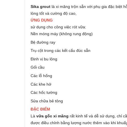
Sika grout
là xi măng trộn sẵn với phụ gia đặc biệt h
lỏng tốt và cường độ cao,
ỨNG DỤNG
sử dụng cho công việc rót vữa:
Nền móng máy (không rung động)
Bệ đường ray
Trụ cột trong các kết cấu đúc sẵn
Định vị bu lông
Gối cầu
Các lỗ hổng
Các khe hở
Các hốc tường
Sửa chữa bê tông
ĐẶC ĐIỂM
Là
vữa gốc xi măng
rất kinh tế và dễ sử dụng, chỉ 
được điều chỉnh bằng lượng nước thêm vào khi khuấy