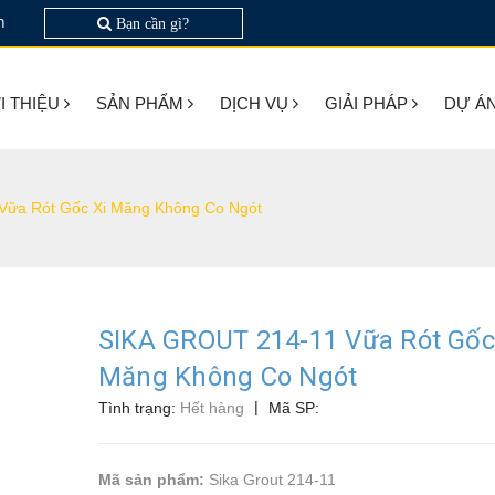
n
Bạn cần gì?
I THIỆU
SẢN PHẨM
DỊCH VỤ
GIẢI PHÁP
DỰ Á
Vữa Rót Gốc Xi Măng Không Co Ngót
SIKA GROUT 214-11 Vữa Rót Gốc
Măng Không Co Ngót
|
Tình trạng:
Hết hàng
Mã SP:
Mã sản phẩm:
Sika Grout 214-11