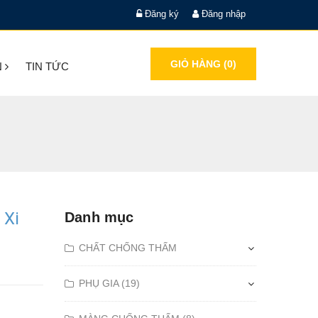
Đăng ký
Đăng nhập
GIỎ HÀNG (
0
)
N
TIN TỨC
 Xi
Danh mục
CHẤT CHỐNG THẤM
PHỤ GIA (19)