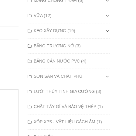
MÀNG CHỐNG THẤM (8)
VỮA (12)
KEO XÂY DỰNG (19)
BĂNG TRƯƠNG NỞ (3)
BĂNG CẢN NƯỚC PVC (4)
SƠN SÀN VÀ CHẤT PHỦ
LƯỚI THỦY TINH GIA CƯỜNG (3)
CHẤT TẨY GỈ VÀ BẢO VỆ THÉP (1)
XỐP XPS - VẬT LIỆU CÁCH ÂM (1)