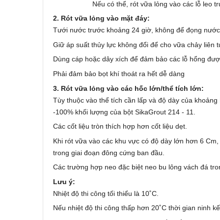
Nếu có thể, rót vữa lỏng vào các lỗ leo t
2. Rót vữa lỏng vào mặt đáy:
Tưới nước trước khoảng 24 giờ, không để đọng nước
Giữ áp suất thủy lực không đổi để cho vữa chảy liên t
Dùng cáp hoặc dây xích để đảm bảo các lỗ hổng được
Phải đảm bảo bọt khí thoát ra hết dễ dàng
3. Rót vữa lỏng vào các hốc lớn/thể tích lớn:
Tùy thuộc vào thể tích cần lấp và độ dày của khoảng 
-100% khối lượng của bột SikaGrout 214 - 11.
Các cốt liệu tròn thích hợp hơn cốt liệu dẹt.
Khi rót vữa vào các khu vực có độ dày lớn hơn 6 Cm, 
trong giai đoạn đông cứng ban đầu.
Các trường hợp neo đặc biệt neo bu lông vách đá tr
Lưu ý:
Nhiệt độ thi công tối thiểu là 10˚C.
Nếu nhiệt độ thi công thấp hơn 20˚C thời gian ninh 