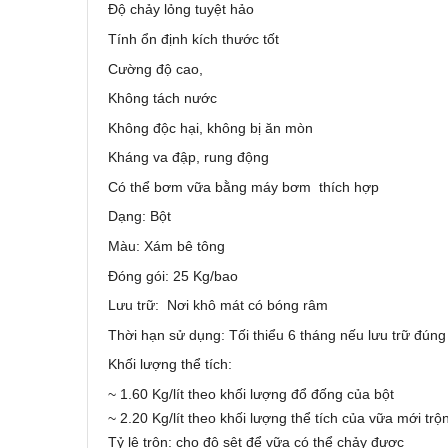
Độ chảy lỏng tuyệt hảo
Tính ổn định kích thước tốt
Cường độ cao,
Không tách nước
Không độc hại, không bị ăn mòn
Kháng va đập, rung động
Có thể bơm vữa bằng máy bơm thích hợp
Dạng: Bột
Màu: Xám bê tông
Đóng gói: 25 Kg/bao
Lưu trữ: Nơi khô mát có bóng râm
Thời hạn sử dụng: Tối thiểu 6 tháng nếu lưu trữ đún
Khối lượng thể tích:
~ 1.60 Kg/lít theo khối lượng đổ đống của bột
~ 2.20 Kg/lít theo khối lượng thể tích của vữa mới trộ
Tỷ lệ trộn: cho độ sệt để vữa có thể chảy được