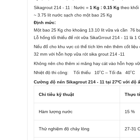
Sikagrout 214 - 11 : Nước =
1 Kg : 0.15 Kg
theo khối
~ 3.75 lít nước sạch cho một bao 25 Kg
Định mức:
Một bao 25 Kg cho khoảng 13.10 lít vữa và cần 76 b
Lỗ hổng tối thiểu để rót vữa SikaGrrout 214 - 11 là 1
Nếu đổ cho khu vực có thể tích lớn nên thêm cốt l
32 mm với hỗn hợp vữa rót sika grout 214 -11
Không nên cho thêm xi măng hay cát vào hỗn hợp vữ
Nhiệt độ thi công: Tối thiểu 10˚C – Tối đa 40˚C
Cường độ nén Sikagrout 214 - 11 tại 27
C với độ 
0
Chỉ tiêu kỹ thuật
Thực t
Hàm lượng nước
15 %
Thử nghiệm độ chảy lỏng
27-31 