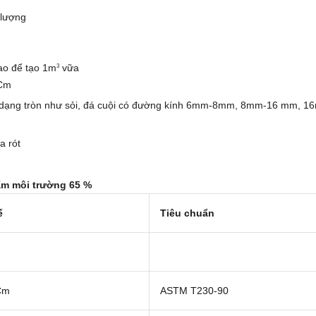
 lượng
ao để tạo 1m
vữa
3
 Cm
iệu dạng tròn như sỏi, đá cuội có đường kính 6mm-8mm, 8mm-16 mm, 1
a rót
ẩm môi trường 65 %
ế
Tiêu chuẩn
Cm
ASTM T230-90