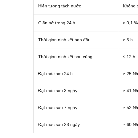
Hiện tượng tách nước
Không 
Giãn nở trong 24 h
≥ 0,1 %
Thời gian ninh kết ban đầu
≥ 5 h
Thời gian ninh kết sau cùng
≤
12 h
Đạt mác sau 24 h
≥ 25 N
Đạt mác sau 3 ngày
≥ 41 N
Đạt mác sau 7 ngày
≥ 52 N
Đạt mác sau 28 ngày
≥ 60 N