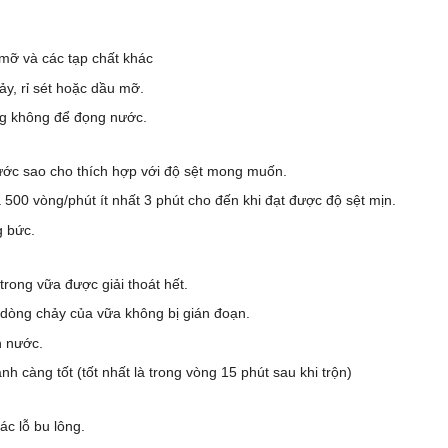
mỡ và các tạp chất khác
ảy, rỉ sét hoặc dầu mỡ.
ng không để đọng nước.
ước sao cho thích hợp với độ sệt mong muốn.
a 500 vòng/phút ít nhất 3 phút cho đến khi đạt được độ sệt mịn.
g bức.
trong vữa được giải thoát hết.
o dòng chảy của vữa không bị gián đoạn.
n nước.
h càng tốt (tốt nhất là trong vòng 15 phút sau khi trộn)
c lỗ bu lông.