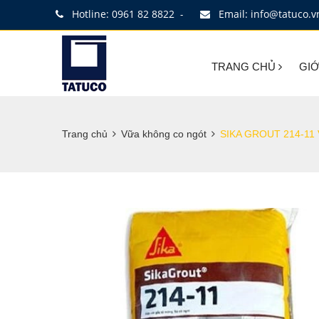
Hotline: 0961 82 8822
Email: info@tatuco.v
-
TRANG CHỦ
GIỚ
Trang chủ
Vữa không co ngót
SIKA GROUT 214-11 