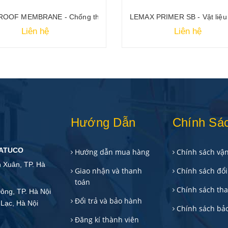
acrylic
ROOF MEMBRANE - Chống thấm gốc Bitum màng lỏng
LEMAX PRIMER SB - Vật liệu 
Liên hệ
Liên hệ
Hướng Dẫn
Chính Sá
TATUCO
Hướng dẫn mua hàng
Chính sách vậ
h Xuân, TP. Hà
Giao nhận và thanh
Chính sách đổi 
toán
Chính sách th
ông, TP. Hà Nội
Đổi trả và bảo hành
Lạc, Hà Nội
Chính sách bả
Đăng kí thành viên