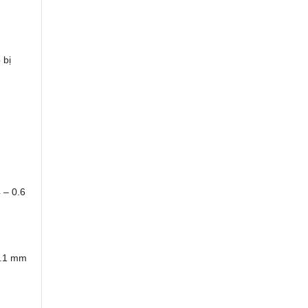
 bị
 – 0.6
1.1 mm