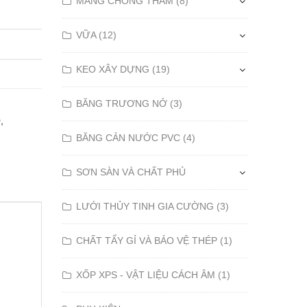
MÀNG CHỐNG THẤM (8)
VỮA (12)
KEO XÂY DỰNG (19)
BĂNG TRƯƠNG NỞ (3)
0
,
BĂNG CẢN NƯỚC PVC (4)
SƠN SÀN VÀ CHẤT PHỦ
LƯỚI THỦY TINH GIA CƯỜNG (3)
CHẤT TẨY GỈ VÀ BẢO VỆ THÉP (1)
XỐP XPS - VẬT LIỆU CÁCH ÂM (1)