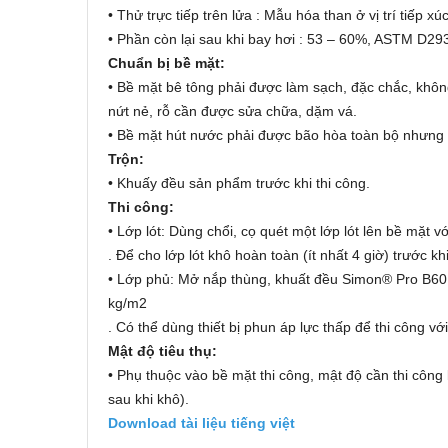
• Thử trực tiếp trên lửa : Mẫu hóa than ở vị trí tiếp xú
• Phần còn lại sau khi bay hơi : 53 – 60%, ASTM D29
Chuẩn bị bề mặt:
• Bề mặt bê tông phải được làm sạch, đặc chắc, khôn
nứt nẻ, rỗ cần được sửa chữa, dặm vá.
• Bề mặt hút nước phải được bão hòa toàn bộ nhưng 
Trộn:
• Khuấy đều sản phẩm trước khi thi công.
Thi công:
• Lớp lót: Dùng chổi, cọ quét một lớp lót lên bề mặt v
. Để cho lớp lót khô hoàn toàn (ít nhất 4 giờ) trước khi
• Lớp phủ: Mở nắp thùng, khuất đều Simon® Pro B60 (k
kg/m2
. Có thể dùng thiết bị phun áp lực thấp để thi công v
Mật độ tiêu thụ:
• Phụ thuộc vào bề mặt thi công, mật độ cần thi cô
sau khi khô).
Download tài liệu tiếng việt