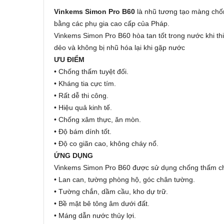
Vinkems Simon Pro B60
là nhũ tương tạo màng chố
bằng các phụ gia cao cấp của Pháp.
Vinkems Simon Pro B60 hòa tan tốt trong nước khi th
dẻo và không bị nhũ hóa lại khi gặp nước
ƯU ĐIỂM
• Chống thấm tuyệt đối.
• Kháng tia cực tím.
• Rất dễ thi công.
• Hiệu quả kinh tế.
• Chống xâm thực, ăn mòn.
• Độ bám dính tốt.
• Độ co giãn cao, không cháy nổ.
ỨNG DỤNG
Vinkems Simon Pro B60 được sử dụng chống thấm c
• Lan can, tường phòng hộ, góc chân tường.
• Tường chắn, dầm cầu, kho dự trữ.
• Bề mặt bê tông âm dưới đất.
• Máng dẫn nước thủy lợi.