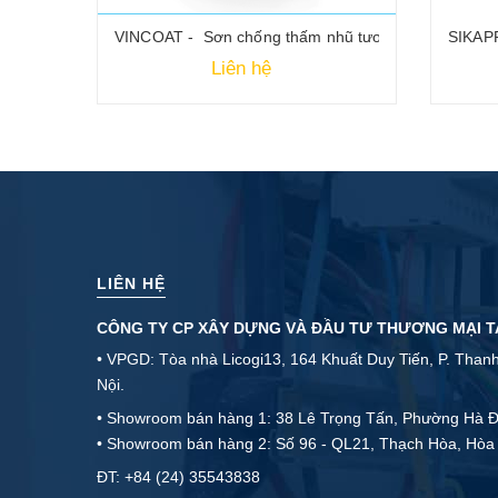
ót Bitum gốc dầu
VINCOAT - Sơn chống thấm nhũ tương bitum polyme 
SIKAP
Liên hệ
LIÊN HỆ
CÔNG TY CP XÂY DỰNG VÀ ĐẦU TƯ THƯƠNG MẠI 
• VPGD: Tòa nhà Licogi13, 164 Khuất Duy Tiến, P. Than
Nội.
• Showroom bán hàng 1: 38 Lê Trọng Tấn, Phường Hà Đ
• Showroom bán hàng 2: Số 96 - QL21, Thạch Hòa, Hòa 
ĐT:
+84 (24) 35543838