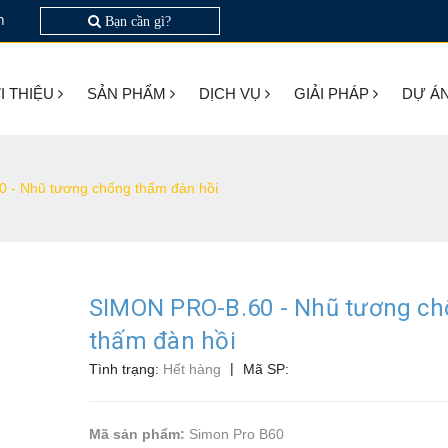
n
Bạn cần gì?
I THIỆU
SẢN PHẨM
DỊCH VỤ
GIẢI PHÁP
DỰ Á
 - Nhũ tương chống thấm đàn hồi
SIMON PRO-B.60 - Nhũ tương c
thấm đàn hồi
|
Tình trạng:
Hết hàng
Mã SP:
Mã sản phẩm:
Simon Pro B60