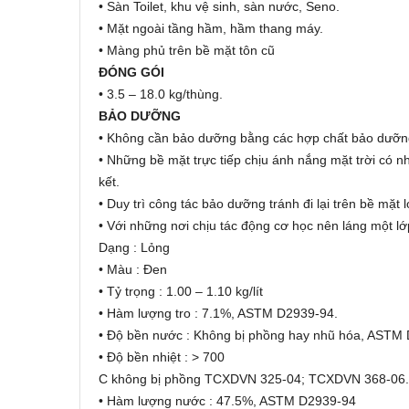
• Sàn Toilet, khu vệ sinh, sàn nước, Seno.
• Mặt ngoài tầng hầm, hầm thang máy.
• Màng phủ trên bề mặt tôn cũ
ĐÓNG GÓI
• 3.5 – 18.0 kg/thùng.
BẢO DƯỠNG
• Không cần bảo dưỡng bằng các hợp chất bảo dưỡn
• Những bề mặt trực tiếp chịu ánh nắng mặt trời có nh
kết.
• Duy trì công tác bảo dưỡng tránh đi lại trên bề mặt l
• Với những nơi chịu tác động cơ học nên láng một l
Dạng : Lỏng
• Màu : Đen
• Tỷ trọng : 1.00 – 1.10 kg/lít
• Hàm lượng tro : 7.1%, ASTM D2939-94.
• Độ bền nước : Không bị phồng hay nhũ hóa, ASTM
• Độ bền nhiệt : > 700
C không bị phồng TCXDVN 325-04; TCXDVN 368-06.
• Hàm lượng nước : 47.5%, ASTM D2939-94