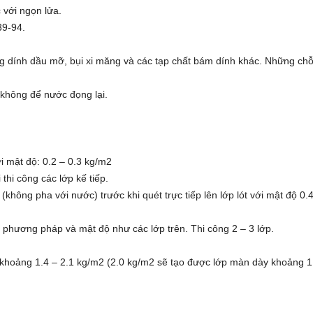
c với ngọn lửa.
39-94.
g dính dầu mỡ, bụi xi măng và các tạp chất bám dính khác. Những chỗ
không để nước đọng lại.
ới mật độ: 0.2 – 0.3 kg/m2
 thi công các lớp kế tiếp.
hông pha với nước) trước khi quét trực tiếp lên lớp lót với mật độ 0.4
ới phương pháp và mật độ như các lớp trên. Thi công 2 – 3 lớp.
ng khoảng 1.4 – 2.1 kg/m2 (2.0 kg/m2 sẽ tạo được lớp màn dày khoảng 