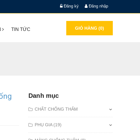
Đăng ký
Đăng nhập
GIỎ HÀNG (
0
)
N
TIN TỨC
hống
Danh mục
CHẤT CHỐNG THẤM
PHỤ GIA (19)