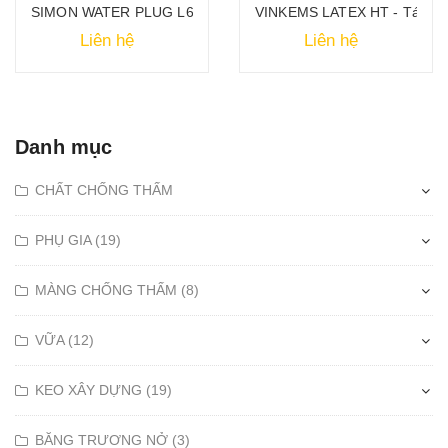
chống thấm đàn hồi hai thành phần
SIMON WATER PLUG L60- Phụ gia đông cứng nhanh
VINKEMS LATEX HT - Tác nhâ
Liên hệ
Liên hệ
Danh mục
CHẤT CHỐNG THẤM
PHỤ GIA (19)
MÀNG CHỐNG THẤM (8)
VỮA (12)
KEO XÂY DỰNG (19)
BĂNG TRƯƠNG NỞ (3)