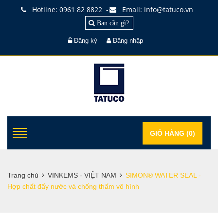
Hotline: 0961 82 8822
Email: info@tatuco.vn
-
Bạn cần gì?
Đăng ký
Đăng nhập
GIỎ HÀNG (
0
)
Trang chủ
VINKEMS - VIỆT NAM
SIMON® WATER SEAL -
Hợp chất đẩy nước và chống thấm vô hình