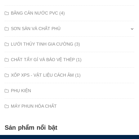
BĂNG CẢN NƯỚC PVC (4)
SƠN SÀN VÀ CHẤT PHỦ
LƯỚI THỦY TINH GIA CƯỜNG (3)
CHẤT TẨY GỈ VÀ BẢO VỆ THÉP (1)
XỐP XPS - VẬT LIỆU CÁCH ÂM (1)
PHỤ KIỆN
MÁY PHUN HÓA CHẤT
Sản phẩm nổi bật