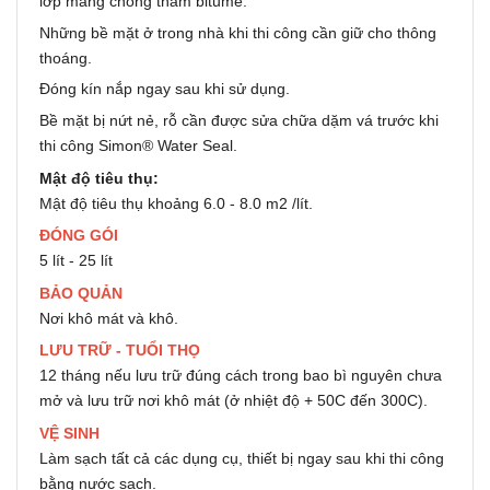
lớp màng chống thấm bitume.
Những bề mặt ở trong nhà khi thi công cần giữ cho thông
thoáng.
Đóng kín nắp ngay sau khi sử dụng.
Bề mặt bị nứt nẻ, rỗ cần được sửa chữa dặm vá trước khi
thi công Simon® Water Seal.
Mật độ tiêu thụ:
Mật độ tiêu thụ khoảng 6.0 - 8.0 m2 /lít.
ĐÓNG GÓI
5 lít - 25 lít
BẢO QUẢN
Nơi khô mát và khô.
LƯU TRỮ - TUỔI THỌ
12 tháng nếu lưu trữ đúng cách trong bao bì nguyên chưa
mở và lưu trữ nơi khô mát (ở nhiệt độ + 50C đến 300C).
VỆ SINH
Làm sạch tất cả các dụng cụ, thiết bị ngay sau khi thi công
bằng nước sạch.