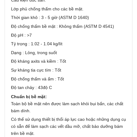
Cấu kiện đúc sẵn.
Lớp phủ chống thấm cho các bề mặt.
Thời gian khô : 3 - 5 giờ (ASTM D 1640)
Độ chống thấm bề mặt : Không thấm (ASTM D 4541)
Độ pH : >7
Tỷ trọng : 1.02 - 1.04 kg/lít
Dạng : Lỏng, trong suốt
Độ kháng axits và kiềm : Tốt
Sự kháng tia cực tím : Tốt
Độ chống thấm và ẩm : Tốt
Độ tan chảy : 43độ C
Chuẩn bị bề mặt:
Toàn bộ bề mặt nên được làm sạch khỏi bụi bẩn, các chất
bám dính.
Có thể sử dụng thiết bị thổi áp lực cao hoặc những dụng cụ
có sẵn để làm sạch các vết dầu mỡ, chất bảo dưỡng bám
trên bề mặt.