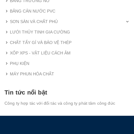
BĂNG TRƯƠNG NỞ
BĂNG CẢN NƯỚC PVC
SƠN SÀN VÀ CHẤT PHỦ
LƯỚI THỦY TINH GIA CƯỜNG
CHẤT TẨY GỈ VÀ BẢO VỆ THÉP
XỐP XPS - VẬT LIỆU CÁCH ÂM
PHỤ KIỆN
MÁY PHUN HÓA CHẤT
Tin tức nổi bật
Công ty hợp tác với đối tác và công ty phát tâm công đức