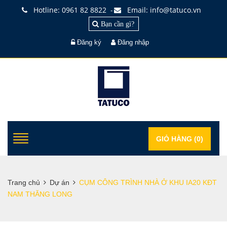
Hotline: 0961 82 8822
Email: info@tatuco.vn
-
Bạn cần gì?
Đăng ký
Đăng nhập
GIỎ HÀNG (
0
)
Trang chủ
Dự án
CỤM CÔNG TRÌNH NHÀ Ở KHU IA20 KĐT
NAM THĂNG LONG