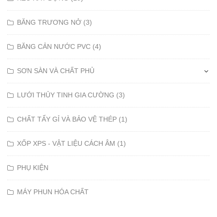
BĂNG TRƯƠNG NỞ (3)
BĂNG CẢN NƯỚC PVC (4)
SƠN SÀN VÀ CHẤT PHỦ
LƯỚI THỦY TINH GIA CƯỜNG (3)
CHẤT TẨY GỈ VÀ BẢO VỆ THÉP (1)
XỐP XPS - VẬT LIỆU CÁCH ÂM (1)
PHỤ KIỆN
MÁY PHUN HÓA CHẤT