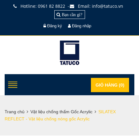
Hotline: 0961 82 8822
Email: info@tatuco.vn
-
Bạn cần gì?
Đăng ký
Đăng nhập
GIỎ HÀNG (
0
)
Trang chủ
Vật liệu chống thấm Gốc Acrylic
SILATEX
REFLECT - Vật liệu chống nóng gốc Acrylic