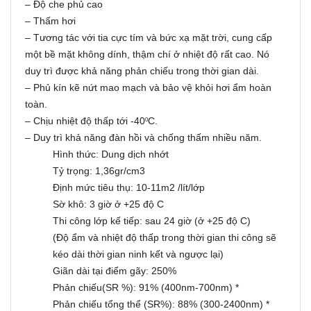
– Độ che phủ cao
– Thấm hơi
– Tương tác với tia cực tím và bức xạ mặt trời, cung cấp
một bề mặt không dính, thậm chí ở nhiệt độ rất cao. Nó
duy trì được khả năng phản chiếu trong thời gian dài.
– Phủ kín kẽ nứt mao mạch và bảo vệ khỏi hơi ẩm hoàn
toàn.
– Chịu nhiệt độ thấp tới -40
C.
0
– Duy trì khả năng đàn hồi và chống thấm nhiều năm.
Hình thức: Dung dịch nhớt
Tỷ trọng: 1,36gr/cm3
Định mức tiêu thụ: 10-11m2 /lít/lớp
Sờ khô: 3 giờ ở +25 độ C
Thi công lớp kế tiếp: sau 24 giờ (ở +25 độ C)
(Độ ẩm và nhiệt độ thấp trong thời gian thi công sẽ
kéo dài thời gian ninh kết và ngược lại)
Giãn dài tại điểm gãy: 250%
Phản chiếu(SR %): 91% (400nm-700nm) *
Phản chiếu tổng thể (SR%): 88% (300-2400nm) *