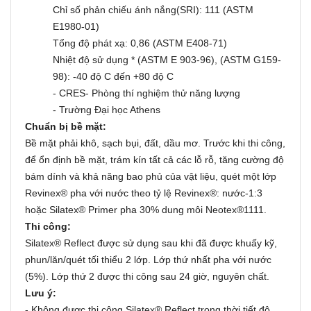
Chỉ số phản chiếu ánh nắng(SRI): 111 (ASTM
E1980-01)
Tổng độ phát xạ: 0,86 (ASTM E408-71)
Nhiệt độ sử dụng * (ASTM E 903-96), (ASTM G159-
98): -40 độ C đến +80 độ C
- CRES- Phòng thí nghiệm thử năng lượng
- Trường Đại học Athens
Chuẩn bị bề mặt:
Bề mặt phải khô, sạch bụi, đất, dầu mơ. Trước khi thi công,
để ổn định bề mặt, trám kín tất cả các lỗ rỗ, tăng cường độ
bám dính và khả năng bao phủ của vật liệu, quét một lớp
Revinex® pha với nước theo tỷ lệ Revinex®: nước-1:3
hoặc Silatex® Primer pha 30% dung môi Neotex®1111.
Thi công:
Silatex® Reflect được sử dụng sau khi đã được khuấy kỹ,
phun/lăn/quét tối thiểu 2 lớp. Lớp thứ nhất pha với nước
(5%). Lớp thứ 2 được thi công sau 24 giờ, nguyên chất.
Lưu ý:
- Không được thi công Silatex® Reflect trong thời tiết độ