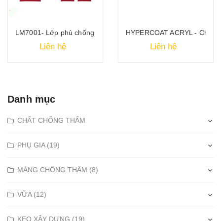
hống thấm Acrylic đàn hồi gốc nước
LM7001- Lớp phủ chống thấm linh hoạt 2 thành phần gốc Acryli
HYPERCOAT ACRYL - Chất phủ 
Liên hệ
Liên hệ
Danh mục
CHẤT CHỐNG THẤM
PHỤ GIA (19)
MÀNG CHỐNG THẤM (8)
VỮA (12)
KEO XÂY DỰNG (19)