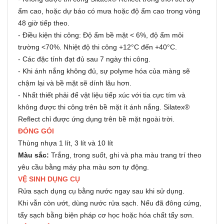
ẩm cao, hoặc dự báo có mưa hoặc độ ẩm cao trong vòng
48 giờ tiếp theo.
- Điều kiện thi công: Độ ẩm bề mặt < 6%, độ ẩm môi
trường <70%. Nhiệt độ thi công +12°C đến +40°C.
- Các đặc tính đạt đủ sau 7 ngày thi công.
- Khi ánh nắng không đủ, sự polyme hóa của màng sẽ
chậm lại và bề mặt sẽ dính lâu hơn.
- Nhất thiết phải để vật liệu tiếp xúc với tia cực tím và
không được thi công trên bề mặt ít ánh nắng. Silatex®
Reflect chỉ được ứng dụng trên bề mặt ngoài trời.
ĐÓNG GÓI
Thùng nhựa 1 lít, 3 lít và 10 lít
Màu sắc:
Trắng, trong suốt, ghi và pha màu trang trí theo
yêu cầu bằng máy pha màu sơn tự động.
VỆ SINH DỤNG CỤ
Rửa sạch dụng cụ bằng nước ngay sau khi sử dụng.
Khi vẫn còn ướt, dùng nước rửa sạch. Nếu đã đông cứng,
tẩy sạch bằng biện pháp cơ học hoặc hóa chất tẩy sơn.